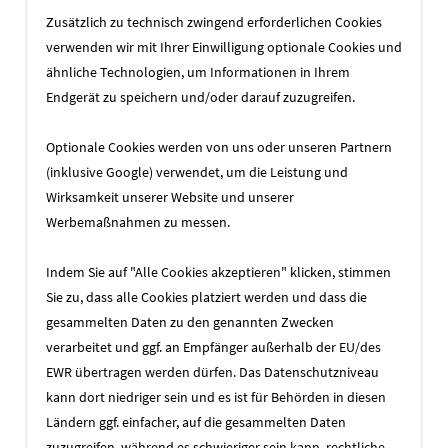
Zusätzlich zu technisch zwingend erforderlichen Cookies
Streamingportal (Audio und/oder Video) für
verwenden wir mit Ihrer Einwilligung optionale Cookies und
user-generated content
ähnliche Technologien, um Informationen in Ihrem
Endgerät zu speichern und/oder darauf zuzugreifen.
Dienste, die weltweit angeboten werden
komplexe Berechnungen (3D oder
Optionale Cookies werden von uns oder unseren Partnern
Bilderkennung)
(inklusive Google) verwendet, um die Leistung und
Wirksamkeit unserer Website und unserer
Angebote, deren Erfolg schlecht
Werbemaßnahmen zu messen.
abzuschätzen ist
Sites, die z.B. durch TV-Berichte oder virale
Indem Sie auf "Alle Cookies akzeptieren" klicken, stimmen
Kampagnen plötzlich stark nachgefragt
Sie zu, dass alle Cookies platziert werden und dass die
werden
gesammelten Daten zu den genannten Zwecken
verarbeitet und ggf. an Empfänger außerhalb der EU/des
Wenn Sie Beratung oder einen
EWR übertragen werden dürfen. Das Datenschutzniveau
kompetenten Partner zur Realisierung
kann dort niedriger sein und es ist für Behörden in diesen
ähnlicher Lösungen benötigen, sprechen
Ländern ggf. einfacher, auf die gesammelten Daten
Sie uns einfach an!
zuzugreifen, während es schwieriger sein kann, rechtliche