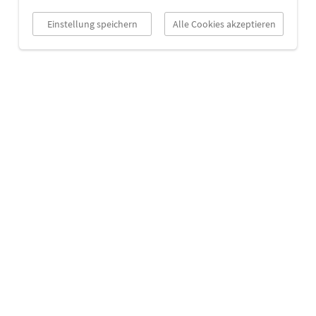
Einstellung speichern
Alle Cookies akzeptieren
Your Partner in Crime.
cekom GmbH
Jülicher Str. 26
Impressum
50674 Köln
Datenschutz
+49 221 97 30 62-0
Über cekom GmbH
message@cekom.de
Cookie-Einstellungen