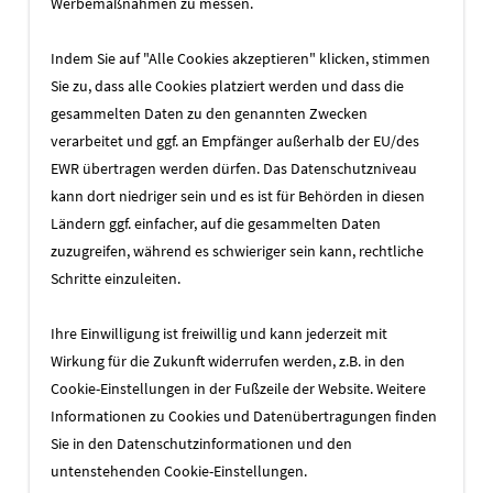
Werbemaßnahmen zu messen.
Viele der Informationen der Search
Console sind nicht selbsterklärend, und
Indem Sie auf "Alle Cookies akzeptieren" klicken, stimmen
für einige sind auch HTML-Kenntnisse
Sie zu, dass alle Cookies platziert werden und dass die
erforderlich. Website-Betreiber, die selbst
gesammelten Daten zu den genannten Zwecken
nicht über diese Kenntnisse verfügen,
verarbeitet und ggf. an Empfänger außerhalb der EU/des
sollten den Dienstleister, der ihre Website
EWR übertragen werden dürfen. Das Datenschutzniveau
betreut, auffordern, die Search Console
kann dort niedriger sein und es ist für Behörden in diesen
einzurichten, regelmäßig zu checken und
Ländern ggf. einfacher, auf die gesammelten Daten
zu berichten.
zuzugreifen, während es schwieriger sein kann, rechtliche
Schritte einzuleiten.
Ihre Einwilligung ist freiwillig und kann jederzeit mit
ZURÜCK ZUR ÜBERSICHT
Wirkung für die Zukunft widerrufen werden, z.B. in den
Cookie-Einstellungen in der Fußzeile der Website. Weitere
Informationen zu Cookies und Datenübertragungen finden
Sie in den
Datenschutzinformationen
und den
untenstehenden Cookie-Einstellungen.