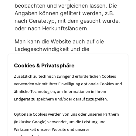
beobachten und vergleichen lassen. Die
Angaben können gefiltert werden, z.B.
nach Gerätetyp, mit dem gesucht wurde,
oder nach Herkunftsländern.
Man kann die Website auch auf die
Ladegeschwindigkeit und die
Nutzererfahrung hin bewerten lassen,
getrennt nach Desktop-Rechnern und
Cookies & Privatsphäre
Mobilgeräten. Auch hier macht Google
Zusätzlich zu technisch zwingend erforderlichen Cookies
Verbesserungsvorschläge.
verwenden wir mit Ihrer Einwilligung optionale Cookies und
ähnliche Technologien, um Informationen in Ihrem
Bedingung für den Einsatz der Search
Endgerät zu speichern und/oder darauf zuzugreifen.
Console ist, dass man Zugriff auf den
Quellcode und den Webserver hat, auf
Optionale Cookies werden von uns oder unseren Partnern
dem die Website läuft. Durch Einfügen
(inklusive Google) verwendet, um die Leistung und
eines Codes in die Website weist man
Wirksamkeit unserer Website und unserer
sich als berechtigt aus.