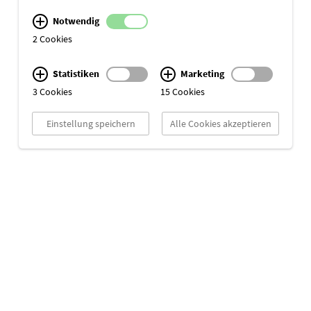
Notwendig
2 Cookies
Statistiken
Marketing
3 Cookies
15 Cookies
Einstellung speichern
Alle Cookies akzeptieren
Your Partner in Crime.
cekom GmbH
Jülicher Str. 26
Impressum
50674 Köln
Datenschutz