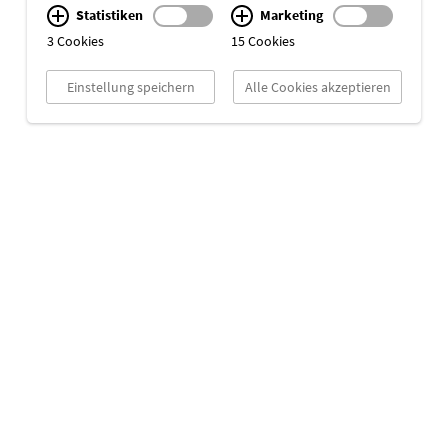
Statistiken
Marketing
3 Cookies
15 Cookies
Einstellung speichern
Alle Cookies akzeptieren
Your Partner in Crime.
cekom GmbH
Jülicher Str. 26
Impressum
50674 Köln
Datenschutz
+49 221 97 30 62-0
Über cekom GmbH
message@cekom.de
Cookie-Einstellungen