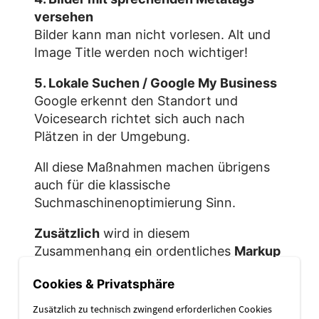
versehen
Bilder kann man nicht vorlesen. Alt und
Image Title werden noch wichtiger!
5. Lokale Suchen / Google My Business
Google erkennt den Standort und
Voicesearch richtet sich auch nach
Plätzen in der Umgebung.
All diese Maßnahmen machen übrigens
auch für die klassische
Suchmaschinenoptimierung Sinn.
Zusätzlich
wird in diesem
Zusammenhang ein ordentliches
Markup
in Form von
strukturierten Daten
immer
Cookies & Privatsphäre
wichtiger, damit Google die Inhalte
leichter aufnehmen kann. In
Zusätzlich zu technisch zwingend erforderlichen Cookies