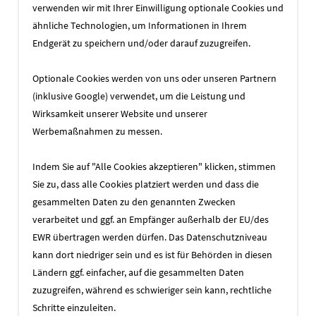
Zusammenarbeit mit schema.org hat
verwenden wir mit Ihrer Einwilligung optionale Cookies und
Google nun vor kurzem die Spezifikation
ähnliche Technologien, um Informationen in Ihrem
"Speakable"
entwickelt. Mit "Speakable"
Endgerät zu speichern und/oder darauf zuzugreifen.
werden die Informationen auf Ihrer
Website für Sprachassistenten optimiert.
Optionale Cookies werden von uns oder unseren Partnern
(inklusive Google) verwendet, um die Leistung und
Mit dieser Technik wird die
Wirksamkeit unserer Website und unserer
Suchmaschinenoptimierung auf das Feld
Werbemaßnahmen zu messen.
der digitalen Sprachassistenten
ausgeweitet.
Indem Sie auf "Alle Cookies akzeptieren" klicken, stimmen
Sie zu, dass alle Cookies platziert werden und dass die
Haben Sie Fragen oder wollen beraten
gesammelten Daten zu den genannten Zwecken
werden? Möchten Sie Ihre Website auch
verarbeitet und ggf. an Empfänger außerhalb der EU/des
für digitale Sprachassistenten
EWR übertragen werden dürfen. Das Datenschutzniveau
optimieren?
kann dort niedriger sein und es ist für Behörden in diesen
Wir freuen uns auf Ihre Anfrage.
Ländern ggf. einfacher, auf die gesammelten Daten
message@cekom.de
zuzugreifen, während es schwieriger sein kann, rechtliche
Schritte einzuleiten.